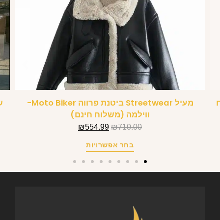
מעיל Streetwear ביטנת פרווה Moto Biker-
ש
ווילמה (משלוח חינם)
₪
554.99
₪
710.00
בחר אפשרויות