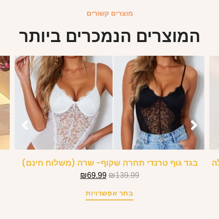
מוצרים קשורים
המוצרים הנמכרים ביותר
לה
בגד גוף טרנדי תחרה שקוף- שרה (משלוח חינם)
₪
69.99
₪
139.99
בחר אפשרויות