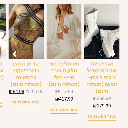
מגפיים עם
סט חליפת שני
בגד ים מעוצב
בג
שרוכים סטייל
חלקים אובר
כדור דיסקו-
עם
צ’לסי רוכסן-
סייז- הולי
כריסטינה
(מ
נטשה (משלוח
(משלוח חינם)
(משלוח חינם)
חינם)
₪
94.99
₪
190.00
₪
517.99
₪
360.00
₪
417.99
בחר אפשרויות
ב
₪
179.99
בחר אפשרויות
בחר אפשרויות