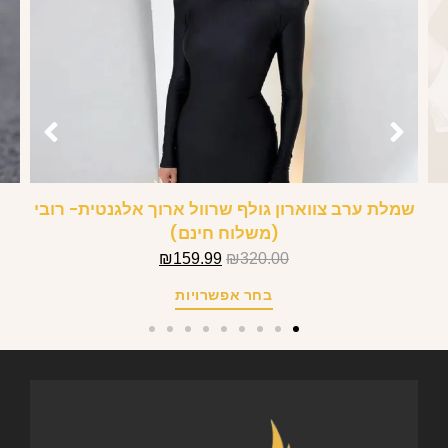
שמלת ערב צווארון גולף שרוול ארוך אלגנטית- רובי
(משלוח חינם)
₪
159.99
₪
320.00
בחר אפשרויות