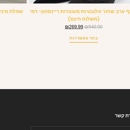
 ערב שחור אלגנטיות מעוטרות ריינסטון- דמי
שמלת מיני 
(משלוח חינם)
₪
269.99
₪
540.00
בחר אפשרויות
רת קשר