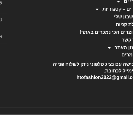
י ים
ים – קטגוריות
בון שלי
ת קניות
צרים הכי נמכרים באתר!
 קשר
ון האתר
רים
ישה עם נציג טלפוני ניתן לשלוח פנייה
מייל לכתובת:
htofashion2022@gmail.
כל הזכויות שמורות ל-HTO
שלחו הודעה לאימייל בכתובת: htofashion2022@gmail.com