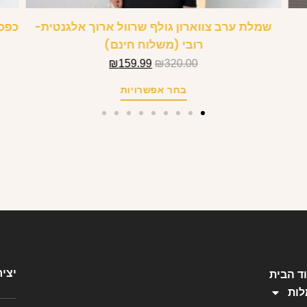
שמלת ערב צווארון גולף שרוול ארוך אלגנטית-
כפכף
רובי (משלוח חינם)
₪
159.99
₪
320.00
בחר אפשרויות
יצי
ד הבית
ות