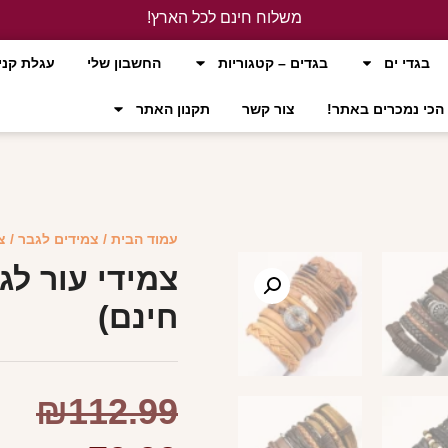
משלוח חינם לכל הארץ!
לחץ כאן
בגדי ים
בגדים – קטגוריות
החשבון שלי
עגלת קני
הכי נמכרים באתר!
צור קשר
תקנון האתר
עמוד הבית
/
צמידים לגבר
/ צ
צמידי עור לג
חינם)
₪
112.99