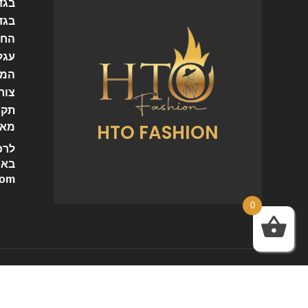
בגד
בגד
החש
עגל
המו
צור
תקנ
HTO FASHION
מאמ
לרכ
באי
com
0