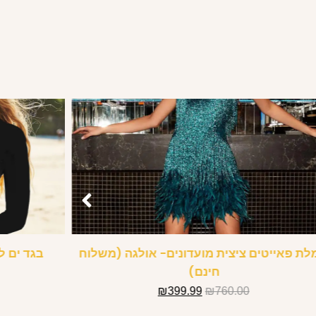
ת פאייטים ציצית מועדונים- אולגה (משלוח
בגד ים ל
חינם)
₪
399.99
₪
760.00