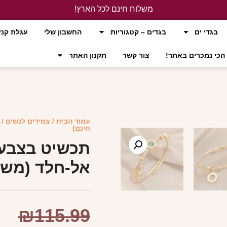
משלוח חינם לכל הארץ!
לחץ כאן
בגדי ים
בגדים – קטגוריות
החשבון שלי
עגלת קני
הכי נמכרים באתר!
צור קשר
תקנון האתר
עמוד הבית
/
צמידים לנשים
/ 
חינם)
תכשיט בצבע 
אל-חלד (משל
₪
115.99