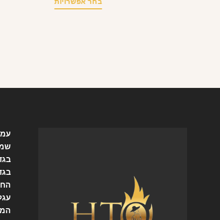
בחר אפשרויות
עמו
שמל
בגד
בגד
החש
עגל
המו