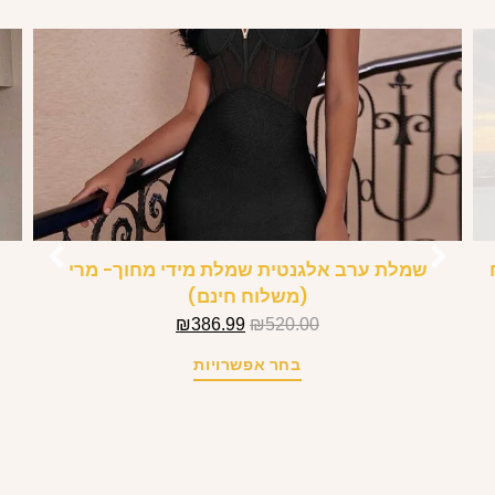
שמלת ערב אלגנטית שמלת מידי מחוך- מרי
(משלוח חינם)
₪
386.99
₪
520.00
בחר אפשרויות