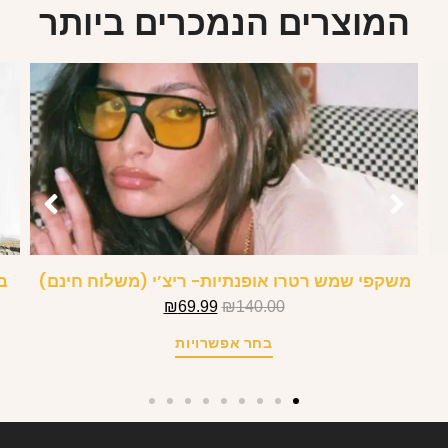
המוצרים הנמכרים ביותר
משקפי שמש רטרו אופנתיות- ריצ’י (משלוח חינם)
ב
₪
69.99
₪
140.00
בחר אפשרויות