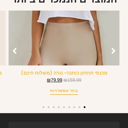
מכנסי תחתון כותנה- נורה (משלוח חינם)
מ
₪
79.99
₪
159.99
בחר אפשרויות