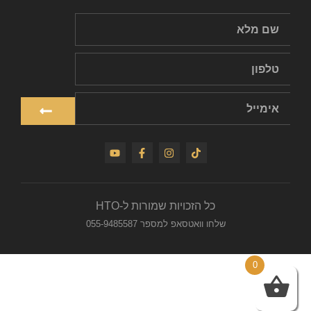
כל הזכויות שמורות ל-HTO
שלחו וואטסאפ למספר 055-9485587
0