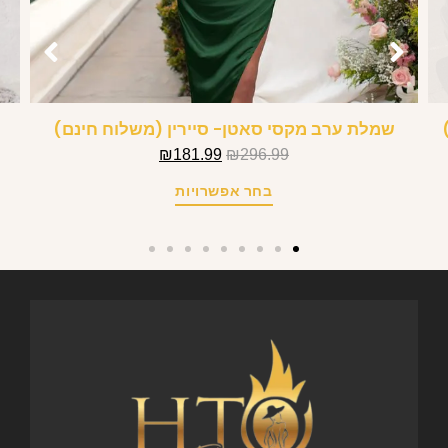
שמלת ערב מקסי סאטן- סיירין (משלוח חינם)
₪
181.99
₪
296.99
בחר אפשרויות