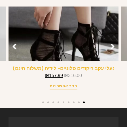
נעלי עקב ריקודים סלוניים- לידיה (משלוח חינם)
₪
157.99
₪
316.00
בחר אפשרויות