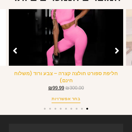
חליפת ספורט חולצה קצרה – צבע ורוד (משלוח
חינם)
₪
99.99
₪
300.00
בחר אפשרויות