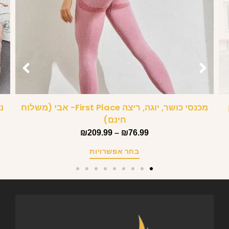
מכנסי כושר, יוגה, ריצה First Place- אבי (משלוח
נ
חינם)
₪
209.99
–
₪
76.99
בחר אפשרויות