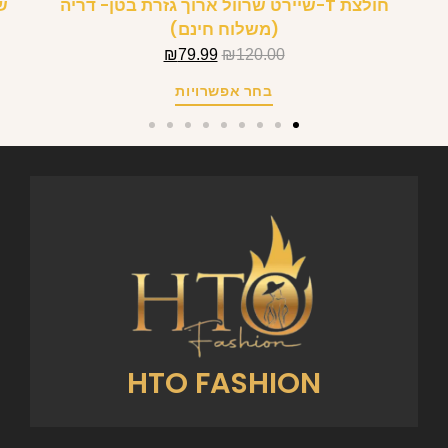
חולצת T-שיירט שרוול ארוך גזרת בטן- דריה
ש
(משלוח חינם)
₪
79.99
₪
120.00
בחר אפשרויות
HTO FASHION