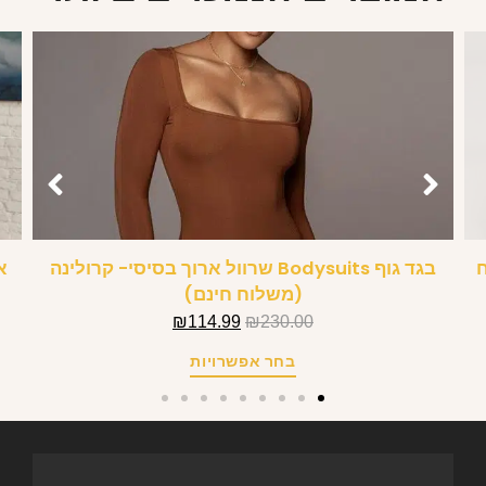
ח
בגד גוף Bodysuits שרוול ארוך בסיסי- קרולינה
א
(משלוח חינם)
₪
114.99
₪
230.00
בחר אפשרויות