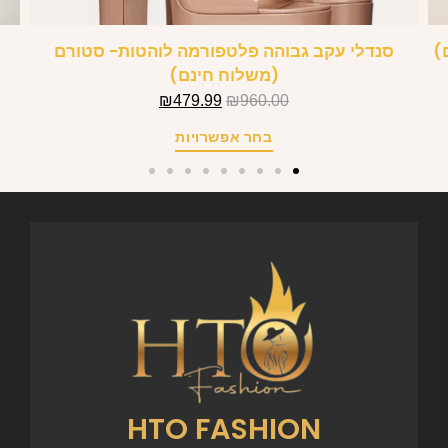
)
סנדלי עקב גבוהה פלטפורמה לוהטות- סטורם
(משלוח חינם)
₪
479.99
₪
960.00
בחר אפשרויות
HTO FASHION