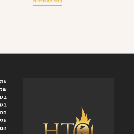
בחר אפשרויות
עמו
שמל
בגד
בגד
החש
עגל
המו