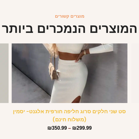
מוצרים קשורים
המוצרים הנמכרים ביותר
סט שני חלקים סרוג חליפה חורפית אלגנט- יסמין
(משלוח חינם)
₪
350.99
–
₪
299.99