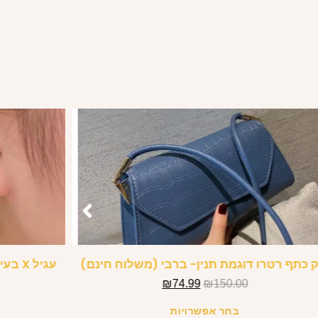
 כתף רטרו דוגמת תנין- ברבי (משלוח חינם)
עגיל 
₪
74.99
₪
150.00
בחר אפשרויות