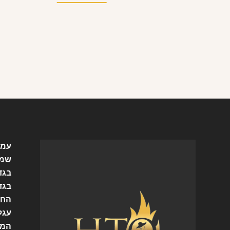
עמו
שמל
בגד
בגד
החש
עגל
המו