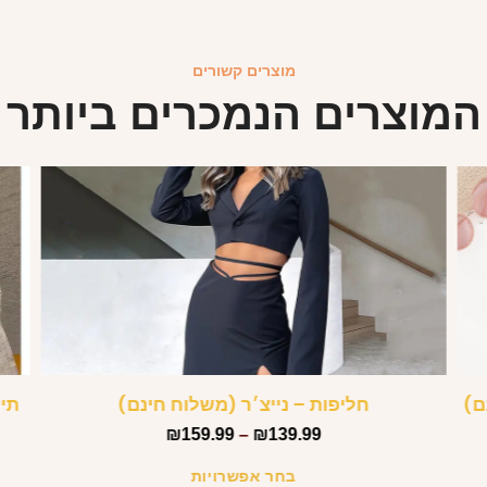
מוצרים קשורים
המוצרים הנמכרים ביותר
ם)
חליפות – נייצ׳ר (משלוח חינם)
תיק
₪
159.99
–
₪
139.99
בחר אפשרויות