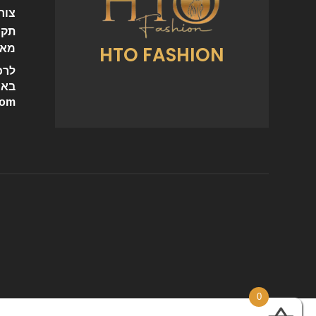
צור
תקנ
HTO FASHION
מאמ
לרכ
באי
com
0