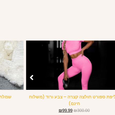
יפת ספורט חולצה קצרה – צבע ורוד (משלוח
שמלת 
חינם)
₪
99.99
₪
300.00