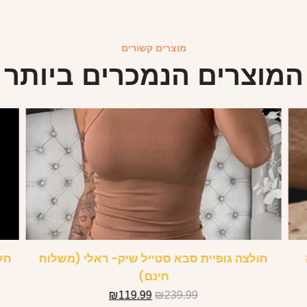
מוצרים קשורים
המוצרים הנמכרים ביותר
חולצה גופיית סבא סטייל שיק- ראלי (משלוח
חל
חינם)
₪
119.99
₪
239.99