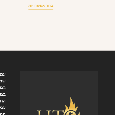
בחר אפשרויות
עמו
שמל
בגד
בגד
החש
עגל
המו