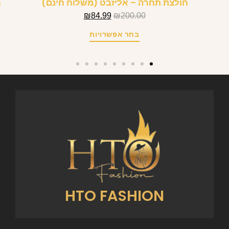
חולצת תחרה – אליזבט (משלוח חינם)
ח
₪
84.99
₪
200.00
בחר אפשרויות
HTO FASHION