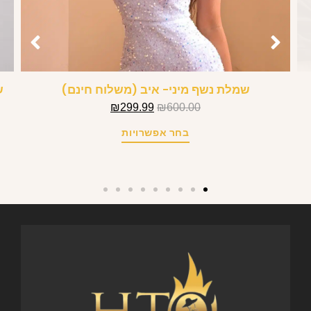
שמלת נשף מיני- איב (משלוח חינם)
ש
₪
299.99
₪
600.00
בחר אפשרויות