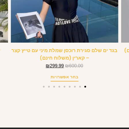
)
בגד ים שלם סגירת רוכסן שמלת מיני עם טייץ קצר
ש
– קארין (משלוח חינם)
₪
299.99
₪
600.00
בחר אפשרויות