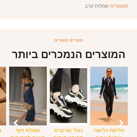
קטגוריה
שמלות ערב
מוצרים קשורים
המוצרים הנמכרים ביותר
חליפת גלישה
נעלי סניקרס
שמלת חוף
ב