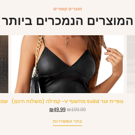
מוצרים קשורים
המוצרים הנמכרים ביותר
גופיית עור Soild מחשוף V- קמילה (משלוח חינם)
שמלת
₪
49.99
₪
100.00
בחר אפשרויות