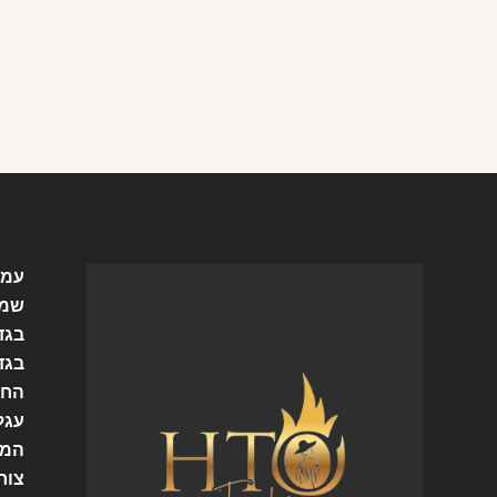
עמו
שמל
בגד
בגד
החש
עגל
המו
צור