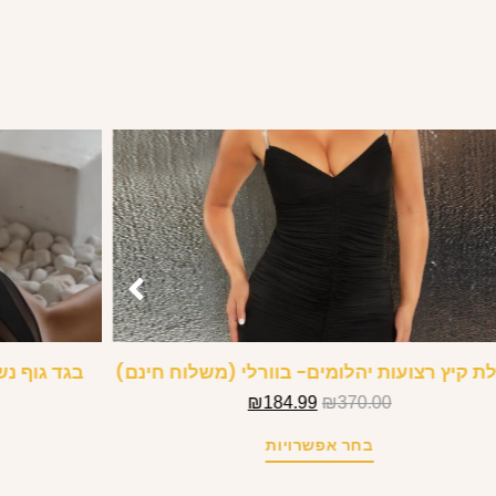
 קיץ רצועות יהלומים- בוורלי (משלוח חינם)
בגד גוף נש
₪
184.99
₪
370.00
בחר אפשרויות