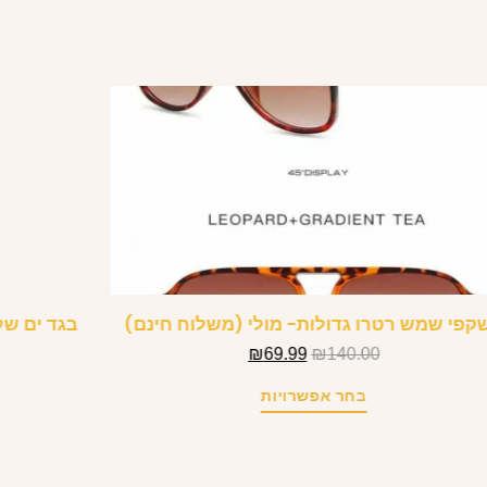
קפי שמש רטרו גדולות- מולי (משלוח חינם)
בגד ים שלם Monokini- ג’ייני (מש
₪
69.99
₪
140.00
בחר אפשרויות