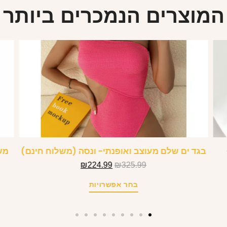
המוצרים הנמכרים ביותר
בגד ים שלם מעוצב ואופנתי- ונסה (משלוח חינם)
מש
₪
224.99
₪
325.99
בחר אפשרויות