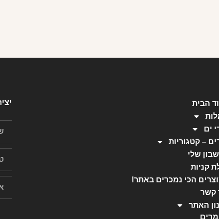
יצי
ד הבית
ות
י ים
ים – קטגוריות
בון שלי
ת קניות
צרים הכי נמכרים באתר!
 קשר
ון האתר
רים