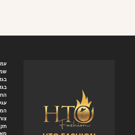
עמו
שמל
בגד
בגד
החש
עגל
המו
צור
תקנ
מאמ