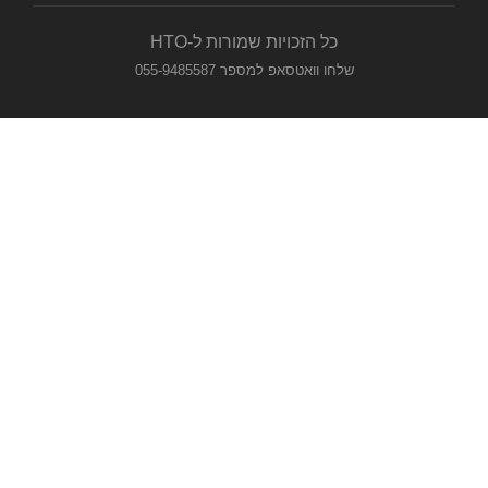
כל הזכויות שמורות ל-HTO
שלחו וואטסאפ למספר 055-9485587