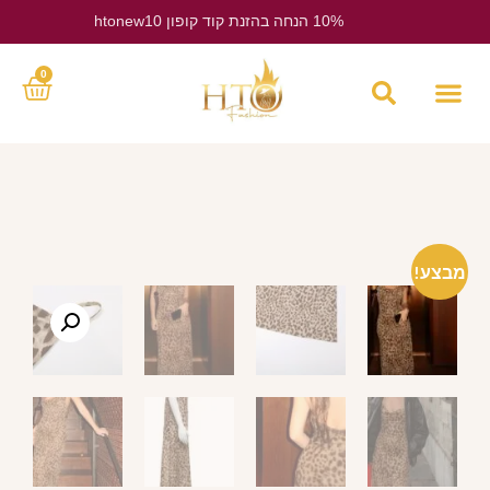
10% הנחה בהזנת קוד קופון htonew10
לחץ כאן
0
מבצע!