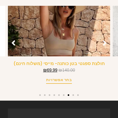
חולצת ספגטי בטן כותנה- מייסי (משלוח חינם)
₪
69.99
₪
140.00
בחר אפשרויות