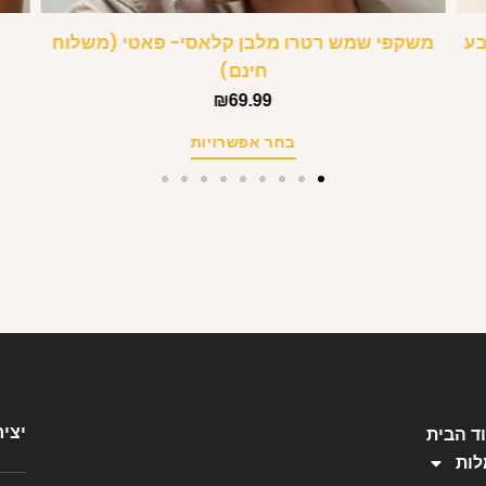
בע
משקפי שמש רטרו מלבן קלאסי- פאטי (משלוח
חינם)
₪
69.99
בחר אפשרויות
יצי
ד הבית
ות