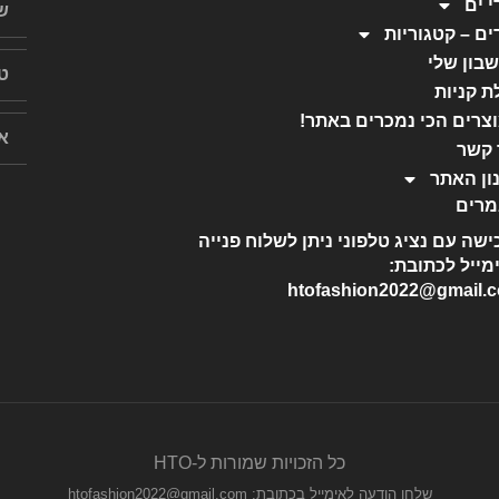
י ים
ים – קטגוריות
בון שלי
ת קניות
צרים הכי נמכרים באתר!
 קשר
ון האתר
רים
ישה עם נציג טלפוני ניתן לשלוח פנייה
מייל לכתובת:
htofashion2022@gmail.
כל הזכויות שמורות ל-HTO
שלחו הודעה לאימייל בכתובת: htofashion2022@gmail.com