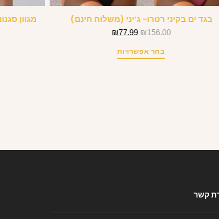
בגד ים בקיני רטרו- ג’יני (משלוח חינם)
מגוון סגנו
₪
77.99
₪
156.00
בחר אפשרויות
רת קשר