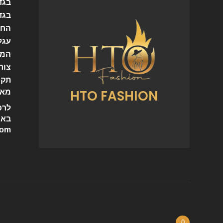
בגד
בגד
החש
עגל
המו
צור
תקנ
HTO FASHION
מאמ
לרכ
באי
com
0