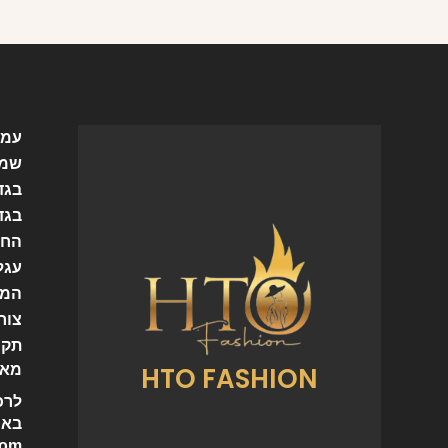
עמו
שמל
בגד
בגד
החש
עגל
המו
צור
תקנ
HTO FASHION
מאמ
לרכ
באי
com