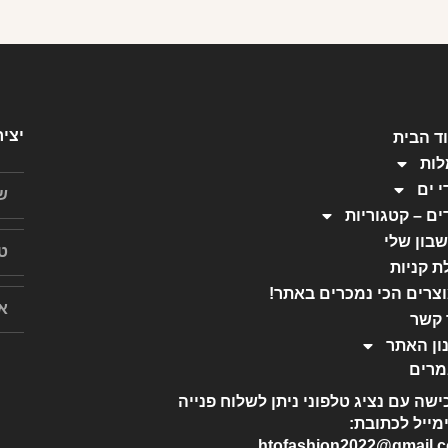
יצי
ד הבית
ות
י ים
ים – קטגוריות
בון שלי
ת קניות
צרים הכי נמכרים באתר!
 קשר
ון האתר
רים
ישה עם נציג טלפוני ניתן לשלוח פנייה
מייל לכתובת:
htofashion2022@gmail.