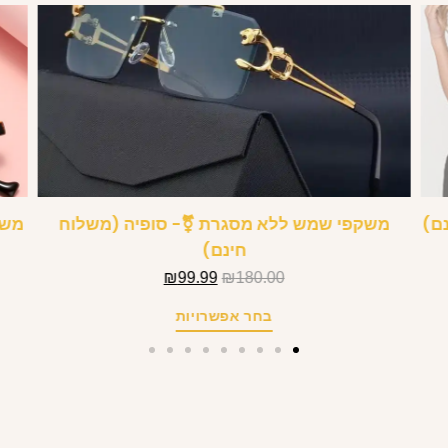
נם)
משקפי שמש ללא מסגרת ⚧- סופיה (משלוח
חינם)
₪
99.99
₪
180.00
בחר אפשרויות