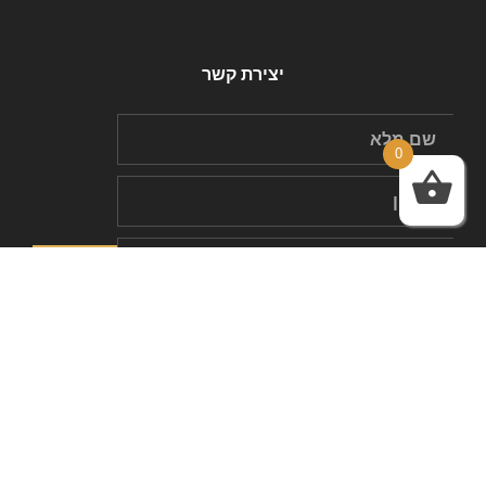
יצירת קשר
0
כל הזכויות שמורות ל-HTO
שלחו הודעה לאימייל בכתובת: htofashion2022@gmail.com