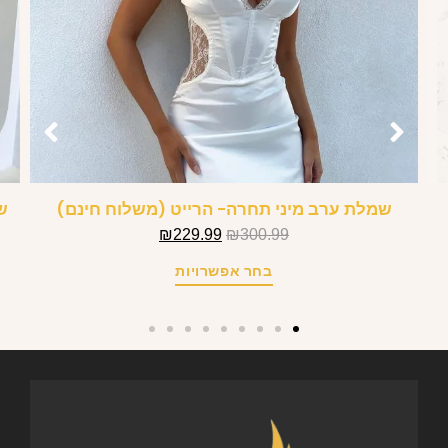
שמלת ערב מיני תחרה- הרייט (משלוח חינם)
ש
₪
229.99
₪
300.99
בחר אפשרויות