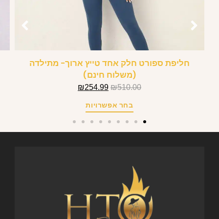
חליפת ספורט חלק אחד טייץ ארוך- מתילדה
(משלוח חינם)
₪
254.99
₪
510.00
בחר אפשרויות