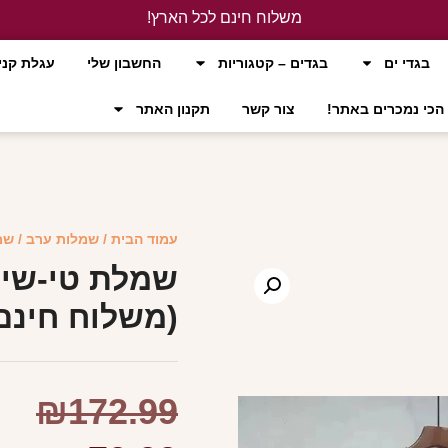
משלוח חינם לכל הארץ!
לחץ כאן
בגדי ים
בגדים – קטגוריות
החשבון שלי
עגלת קני
הכי נמכרים באתר!
צור קשר
תקנון האתר
עמוד הבית
/
שמלות ערב
/ שמ
שמלת טי-שיר
(משלוח חינם
₪
172.99