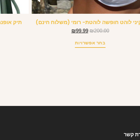
יני לוהט חופשה לוהטת- רומי (משלוח חינם)
תיק אופנת
₪
99.99
₪
200.00
בחר אפשרויות
רת קשר