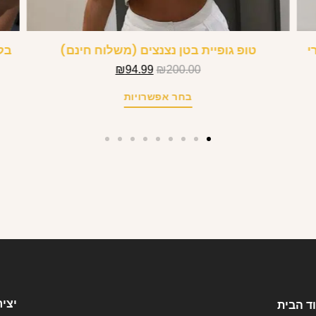
י
טופ גופיית בטן נצנצים (משלוח חינם)
בק
₪
94.99
₪
200.00
בחר אפשרויות
יצי
ד הבית