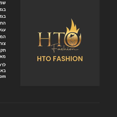
שמל
בגד
בגד
החש
עגל
המו
צור
תקנ
HTO FASHION
מאמ
לרכ
באי
com