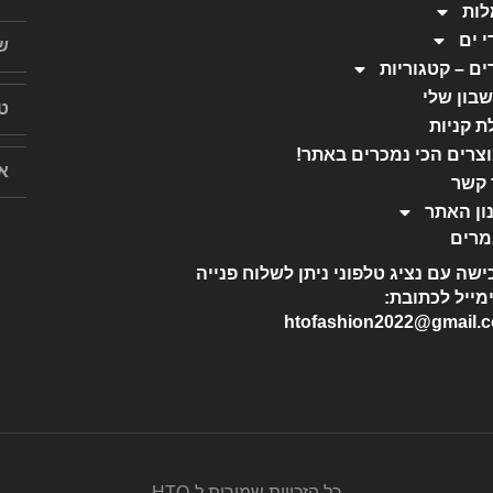
ות
י ים
ים – קטגוריות
בון שלי
ת קניות
צרים הכי נמכרים באתר!
 קשר
ון האתר
רים
ישה עם נציג טלפוני ניתן לשלוח פנייה
מייל לכתובת:
htofashion2022@gmail.
כל הזכויות שמורות ל-HTO