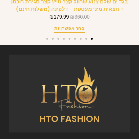
בגד ים שלם צנוע שרוול קצר טייץ קצר סגירת רוכסן
+ חצאית מיני מעטפת – דלפינה (משלוח חינם)
₪
179.99
₪
360.00
בחר אפשרויות
HTO FASHION