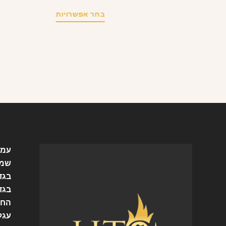
בחר אפשרויות
עמו
שמל
בגד
בגד
החש
עגל