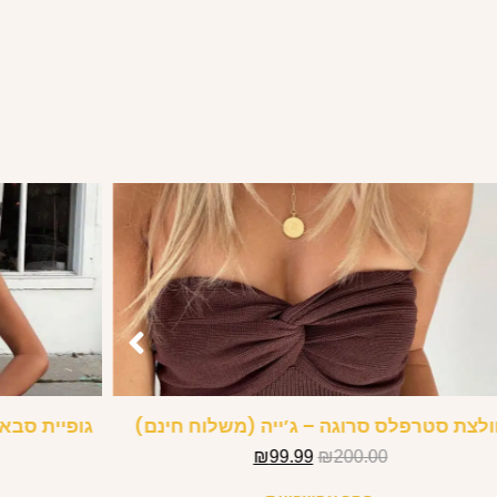
לצת סטרפלס סרוגה – ג’ייה (משלוח חינם)
גופיית סבא
₪
99.99
₪
200.00