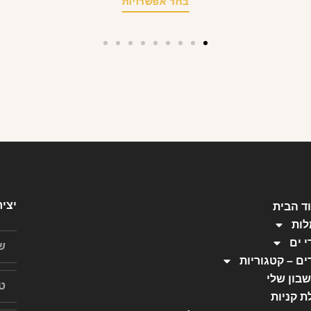
בחר אפשרויות
יצי
ד הבית
ות
י ים
ים – קטגוריות
בון שלי
ת קניות