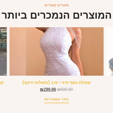
מוצרים קשורים
המוצרים הנמכרים ביותר
שמלת נשף מיני- איב (משלוח חינם)
קפ
₪
299.99
₪
600.00
בחר אפשרויות