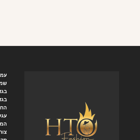
עמו
שמל
בגד
בגד
החש
עגל
המו
צור