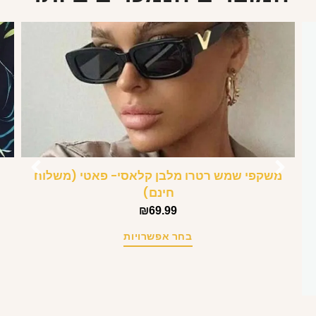
משקפי שמש רטרו מלבן קלאסי- פאטי (משלוח
חינם)
₪
69.99
בחר אפשרויות