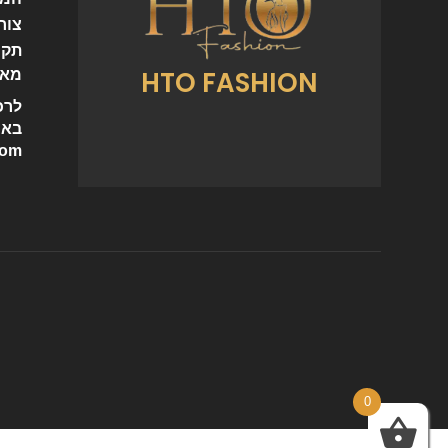
צור
תקנ
HTO FASHION
מאמ
לרכ
באי
com
0