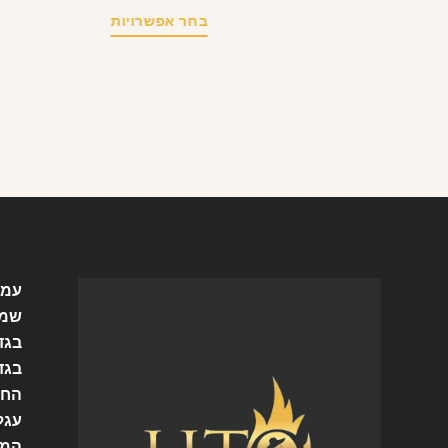
בחר אפשרויות
עמו
שמל
בגד
בגד
החש
עגל
המו