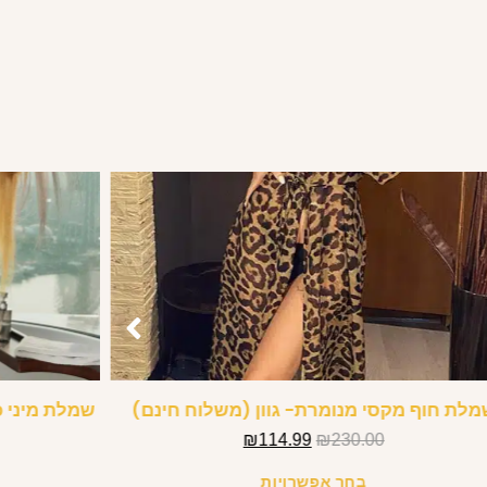
לת חוף מקסי מנומרת- גוון (משלוח חינם)
שמלת מיני כ
₪
114.99
₪
230.00
בחר אפשרויות