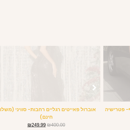
- פטרישיה
אוברול פאייטים רגליים רחבות- סוויני (משלו
חינם)
₪
249.99
₪
400.00