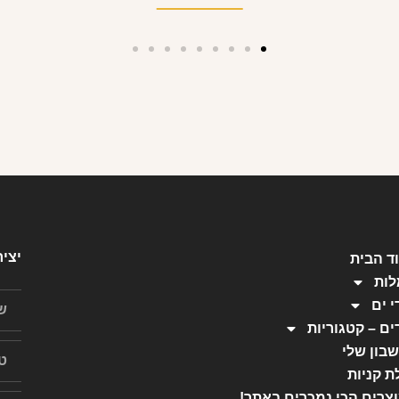
יצי
ד הבית
ות
י ים
ים – קטגוריות
בון שלי
ת קניות
צרים הכי נמכרים באתר!