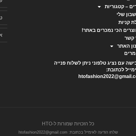
ים – קטגוריות
בון שלי
ת קניות
צרים הכי נמכרים באתר!
 קשר
ון האתר
רים
ישה עם נציג טלפוני ניתן לשלוח פנייה
מייל לכתובת:
htofashion2022@gmail.
כל הזכויות שמורות ל-HTO
שלחו הודעה לאימייל בכתובת: htofashion2022@gmail.com