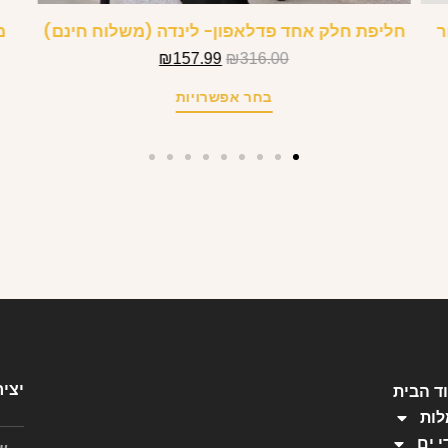
ר
חליפת חלק אחד פדלאפון- לינדה (משלוח חינם)
מ
₪
157.99
₪
316.00
בחר אפשרויות
יצי
ד הבית
ות
י ים