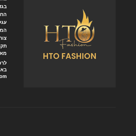
בגד
החש
עגל
המו
צור
תקנ
HTO FASHION
מאמ
לרכ
באי
com