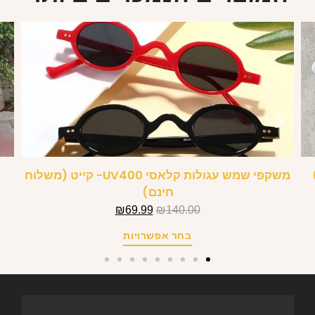
משקפי שמש עגולות קלאסי UV400- קייט (משלוח
ש
חינם)
₪
69.99
₪
140.00
בחר אפשרויות