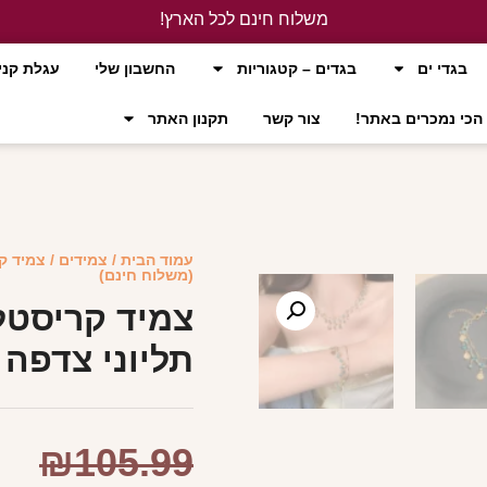
משלוח חינם לכל הארץ!
לחץ כאן
בגדי ים
בגדים – קטגוריות
החשבון שלי
עגלת קני
הכי נמכרים באתר!
צור קשר
תקנון האתר
עמוד הבית
/
צמידים
/ צמיד ק
(משלוח חינם)
צמיד קריסטל
תליוני צדפה 
₪
105.99