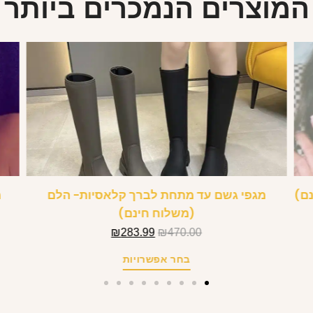
המוצרים הנמכרים ביותר
נם)
מגפי גשם עד מתחת לברך קלאסיות- הלם
מ
(משלוח חינם)
₪
283.99
₪
470.00
בחר אפשרויות