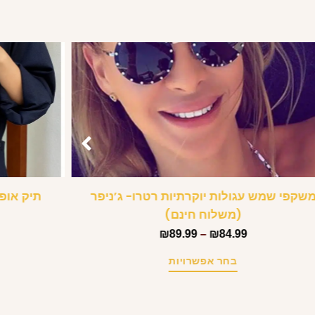
שקפי שמש עגולות יוקרתיות רטרו- ג’ניפר
תיק אופ
(משלוח חינם)
₪
89.99
–
₪
84.99
בחר אפשרויות