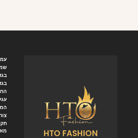
עמו
שמל
בגד
בגד
החש
עגל
המו
צור
תקנ
HTO FASHION
מאמ