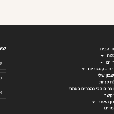
יצי
ד הבית
ות
י ים
ים – קטגוריות
בון שלי
ת קניות
צרים הכי נמכרים באתר!
 קשר
ון האתר
רים