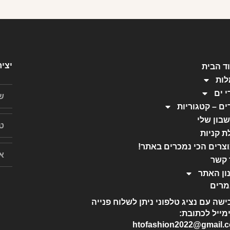
יצי
ד הבית
ות
י ים
ים – קטגוריות
בון שלי
ת קניות
צרים הכי נמכרים באתר!
 קשר
ון האתר
רים
ישה עם נציג טלפוני ניתן לשלוח פנייה
מייל לכתובת:
htofashion2022@gmail.