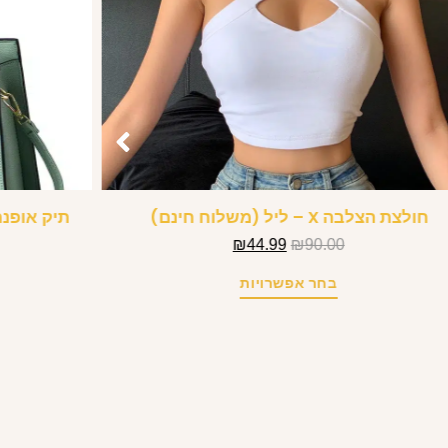
חולצת הצלבה X – ליל (משלוח חינם)
תיק אופנת
₪
44.99
₪
90.00
בחר אפשרויות