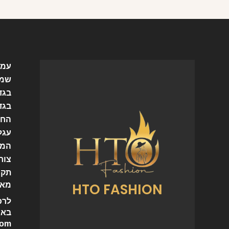
עמו
שמל
בגד
בגד
החש
עגל
המו
צור
תקנ
HTO FASHION
מאמ
לרכ
באי
com