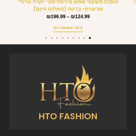
-
אופנת משקפי שמש מינימליסטי יוקרה טרנדי
שרשרת- ברטה (משלוח חינם)
₪
196.99
–
₪
124.99
בחר אפשרויות
HTO FASHION