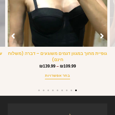
גופיית מחוך במגוון דגמים משוגעים – דברה (משלוח
עק
חינם)
₪
139.99
–
₪
109.99
בחר אפשרויות