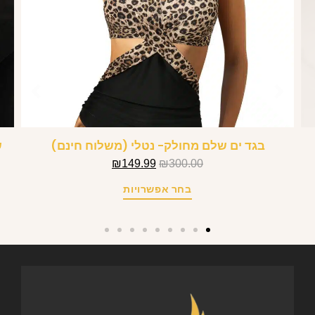
בגד ים שלם מחולק- נטלי (משלוח חינם)
ש
₪
149.99
₪
300.00
בחר אפשרויות