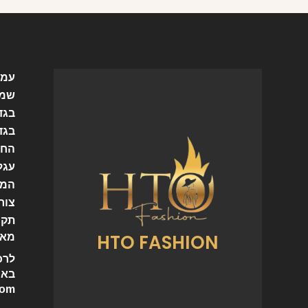
עמו
שמל
בגד
בגד
החש
עגל
המו
צור
תקנ
HTO FASHION
מאמ
לרכ
באי
com