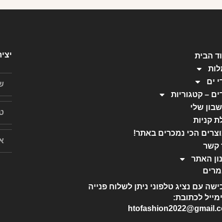
יצי
ד הבית
ות
י ים
ים – קטגוריות
בון שלי
ת קניות
צרים הכי נמכרים באתר!
 קשר
ון האתר
רים
ישה עם נציג טלפוני ניתן לשלוח פנייה
מייל לכתובת:
htofashion2022@gmail.