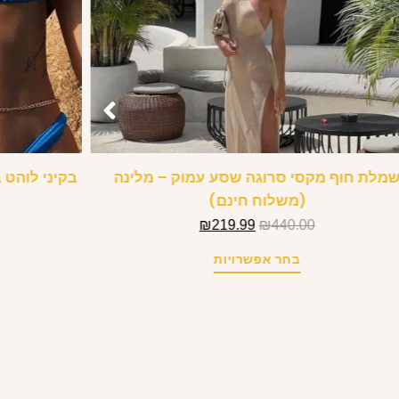
מלת חוף מקסי סרוגה שסע עמוק – מלינה
בקיני לוהט 
(משלוח חינם)
₪
219.99
₪
440.00
בחר אפשרויות