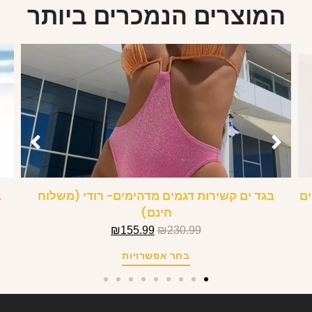
המוצרים הנמכרים ביותר
ים
בגד ים קשירות דגמים מדהימים- רודי (משלוח
ב
חינם)
₪
155.99
₪
230.99
בחר אפשרויות