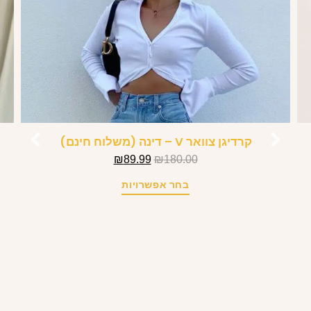
קרדיגן צוואר V – דינה (משלוח חינם)
ש
₪
89.99
₪
180.00
בחר אפשרויות