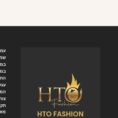
עמו
שמל
בגד
בגד
החש
עגל
המו
צור
תקנ
HTO FASHION
מאמ