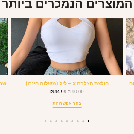
המוצרים הנמכרים ביותר
ח
חולצת הצלבה X – ליל (משלוח חינם)
שמל
₪
44.99
₪
90.00
בחר אפשרויות