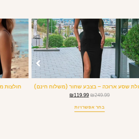
ת שסע ארוכה – בצבע שחור (משלוח חינם)
חולצות מ
₪
119.99
₪
249.99
בחר אפשרויות