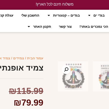
משלוח חינם לכל הארץ!
לחץ כאן
בגדי ים
בגדים – קטגוריות
החשבון שלי
עגלת קני
הכי נמכרים באתר!
צור קשר
תקנון האתר
עמוד הבית
/
צמידים
/ צמיד א
צמיד אופנתי
₪
115.99
₪
79.99