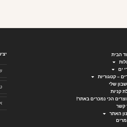
יצי
ד הבית
ות
י ים
ים – קטגוריות
בון שלי
ת קניות
צרים הכי נמכרים באתר!
 קשר
ון האתר
רים