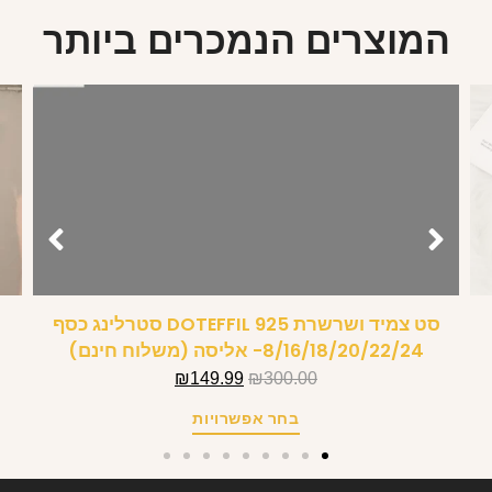
המוצרים הנמכרים ביותר
סט צמיד ושרשרת DOTEFFIL 925 סטרלינג כסף
8/16/18/20/22/24- אליסה (משלוח חינם)
₪
149.99
₪
300.00
בחר אפשרויות